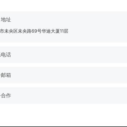
司地址
市未央区未央路69号华迪大厦11层
系电话
子邮箱
务合作